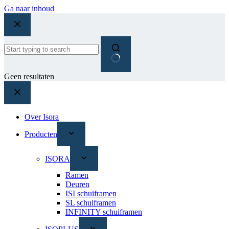
Ga naar inhoud
Geen resultaten
Over Isora
Producten
ISORA
Ramen
Deuren
ISI schuiframen
SL schuiframen
INFINITY schuiframen