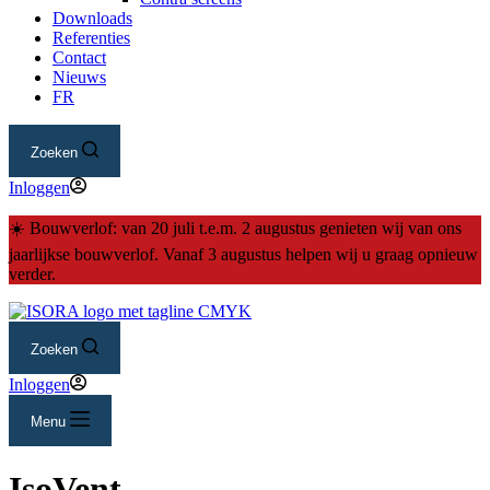
Downloads
Referenties
Contact
Nieuws
FR
Zoeken
Inloggen
☀️ Bouwverlof: van 20 juli t.e.m. 2 augustus genieten wij van ons
jaarlijkse bouwverlof. Vanaf 3 augustus helpen wij u graag opnieuw
verder.
Zoeken
Inloggen
Menu
IsoVent