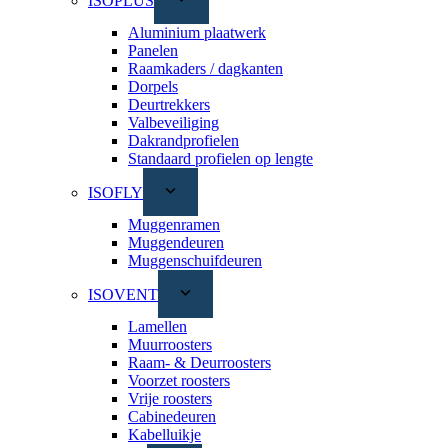
ISOPLUS
Aluminium plaatwerk
Panelen
Raamkaders / dagkanten
Dorpels
Deurtrekkers
Valbeveiliging
Dakrandprofielen
Standaard profielen op lengte
ISOFLY
Muggenramen
Muggendeuren
Muggenschuifdeuren
ISOVENT
Lamellen
Muurroosters
Raam- & Deurroosters
Voorzet roosters
Vrije roosters
Cabinedeuren
Kabelluikje