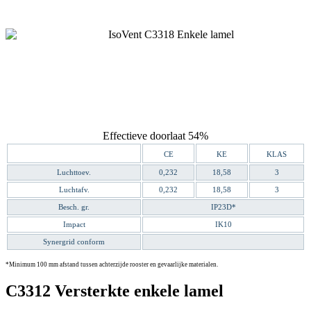
Effectieve doorlaat 54%
CE
KE
KLAS
Luchttoev.
0,232
18,58
3
Luchtafv.
0,232
18,58
3
Besch. gr.
IP23D*
Impact
IK10
Synergrid conform
*Minimum 100 mm afstand tussen achterzijde rooster en gevaarlijke materialen.
C3312 Versterkte enkele lamel