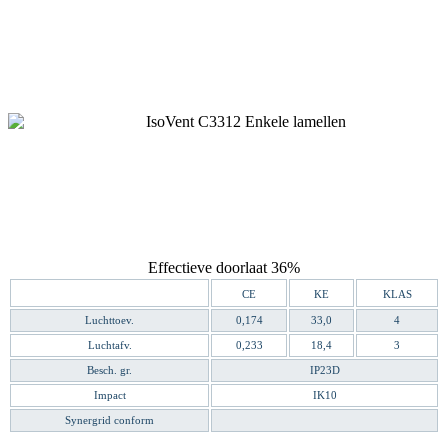
Effectieve doorlaat 36%
CE
KE
KLAS
Luchttoev.
0,174
33,0
4
Luchtafv.
0,233
18,4
3
Besch. gr.
IP23D
Impact
IK10
Synergrid conform