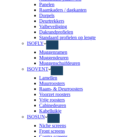
Panelen
Raamkaders / dagkanten
Dorpels
Deurtrekkers
Valbeveiliging
Dakrandprofielen
Standaard profielen op lengte
ISOFLY
Muggenramen
Muggendeuren
Muggenschuifdeuren
ISOVENT
Lamellen
Muurroosters
Raam- & Deurroosters
Voorzet roosters
Vrije roosters
Cabinedeuren
Kabelluikje
ISOSUN
Niche screens
Front screens
Contra screens