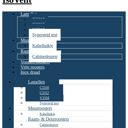
Lamellen
C3318
C3312
V3318
Synergrid test
Muurroosters
Kabelluikje
Raam- & Deurroosters
Cabinedeuren
Voorzet roosters
Vrije roosters
Inox draad
Lamellen
C3318
C3312
V3318
Synergrid test
Muurroosters
Kabelluikje
Raam- & Deurroosters
Cabinedeuren