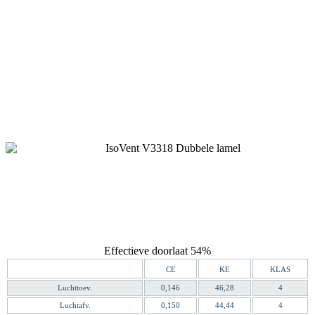
Effectieve doorlaat 54%
CE
KE
KLAS
Luchttoev.
0,146
46,28
4
Luchtafv.
0,150
44,44
4