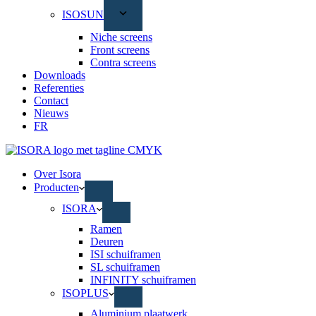
ISOSUN
Niche screens
Front screens
Contra screens
Downloads
Referenties
Contact
Nieuws
FR
Over Isora
Producten
ISORA
Ramen
Deuren
ISI schuiframen
SL schuiframen
INFINITY schuiframen
ISOPLUS
Aluminium plaatwerk